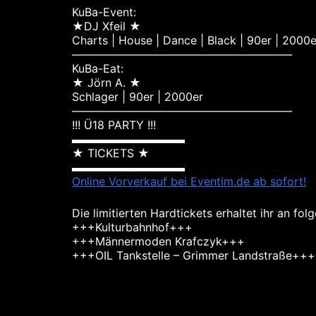
KuBa-Event:
★DJ Xfeil ★
Charts | House | Dance | Black | 90er | 2000e
———————————————————–
KuBa-Eat:
★ Jörn A. ★
Schlager | 90er | 2000er
———————————————————–
!!! Ü18 PARTY !!!
▬▬▬▬▬▬▬▬▬▬
★ TICKETS ★
▬▬▬▬▬▬▬▬▬▬
Online Vorverkauf bei Eventim.de ab sofort!
Die limitierten Hardtickets erhaltet ihr an f
+++Kulturbahnhof+++
+++Männermoden Krafczyk+++
+++OIL Tankstelle – Grimmer Landstraße+++