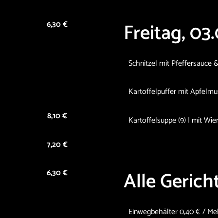
Freitag, 03
6,30 €
Schnitzel mit Pfeffersauce &
Kartoffelpuffer mit Apfelmus
8,10 €
Kartoffelsuppe (9) | mit Wi
7,20 €
Alle Geric
6,30 €
Einwegbehälter 0,40 € / Me